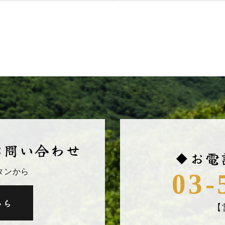
お問い合わせ
◆お電
タンから
03-
から
【