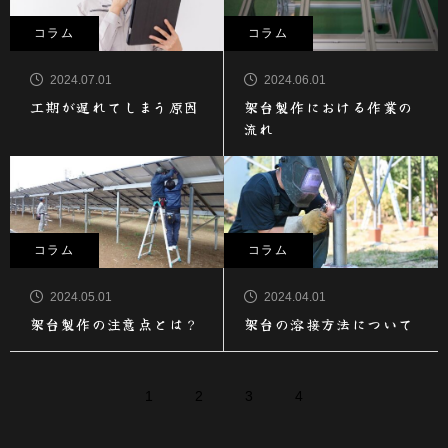
コラム
コラム
2024.07.01
2024.06.01
工期が遅れてしまう原因
架台製作における作業の
流れ
コラム
コラム
2024.05.01
2024.04.01
架台製作の注意点とは？
架台の溶接方法について
1
2
3
4