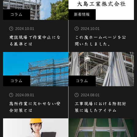
コラム
新着情報
2024.10.01
2024.10.01
建設現場で作業中止にな
この度ホームページを公
る基準とは
開いたしました。
コラム
コラム
2024.09.01
2024.08.01
高所作業に欠かせない安
工事現場における防犯対
全対策とは
策に適したアイテム